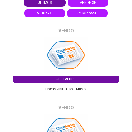
ÚLTIMOS
VENDE-SE
ALUGA-SE
COMPRA-SE
VENDO
+DETALHES
Discos vinil - CDs - Música
VENDO