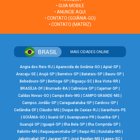
• GUIA MOBILE
• ANUNCIE AQUI
• CONTATO (GOIÂNIA-GO)
• CONTATO (MATRIZ)
MAIS CIDADES ONLINE
Angra dos Reis-RJ
|
Aparecida de Goiânia-GO
|
Apiaí-SP
|
Aracaju-SE
|
Arujá-SP
|
Barretos-SP
|
Batatais-SP
|
Bauru-SP
|
Bebedouro-SP
|
Bertioga-SP
|
Biguaçu-SC
|
Boa Vista-RR
|
BRASÍLIA-DF
|
Brumado-BA
|
Cabreúva-SP
|
Cajamar-SP
|
Caldas Novas-GO
|
Campo Belo-MG
|
CAMPO GRANDE-MS
|
Campos Jordão-SP
|
Caraguatatuba-SP
|
Cardoso-SP
|
Ceilândia-DF
|
Cláudio-MG
|
Duque de Caxias-RJ
|
Garanhuns-PE
|
GOIÂNIA-GO
|
Guará-DF
|
Guarapuava-PR
|
Guariba-SP
|
Guarujá-SP
|
Iguapé-SP
|
Ilha Bela-SP
|
Ilha Comprida-SP
|
Itabirito-MG
|
Itaquaquecetuba-SP
|
Itaqui-RS
|
Ituiutaba-MG
|
Jaboticabal-SP
|
Jacareí-SP
|
José Raydan-MG
|
Lages-SC
|