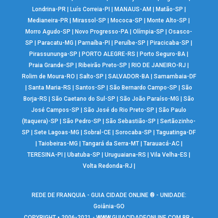
Londrina-PR
|
Luís Correia-PI
|
MANAUS-AM
|
Matão-SP
|
Medianeira-PR
|
Mirassol-SP
|
Mococa-SP
|
Monte Alto-SP
|
Morro Agudo-SP
|
Novo Progresso-PA
|
Olímpia-SP
|
Osasco-
SP
|
Paracatu-MG
|
Parnaíba-PI
|
Peruíbe-SP
|
Piracicaba-SP
|
Pirassununga-SP
|
PORTO ALEGRE-RS
|
Porto Seguro-BA
|
Praia Grande-SP
|
Ribeirão Preto-SP
|
RIO DE JANEIRO-RJ
|
Rolim de Moura-RO
|
Salto-SP
|
SALVADOR-BA
|
Samambaia-DF
|
Santa Maria-RS
|
Santos-SP
|
São Bernardo Campo-SP
|
São
Borja-RS
|
São Caetano do Sul-SP
|
São João Paraíso-MG
|
São
José Campos-SP
|
São José do Rio Preto-SP
|
São Paulo
(Itaquera)-SP
|
São Pedro-SP
|
São Sebastião-SP
|
Sertãozinho-
SP
|
Sete Lagoas-MG
|
Sobral-CE
|
Sorocaba-SP
|
Taguatinga-DF
|
Taiobeiras-MG
|
Tangará da Serra-MT
|
Tarauacá-AC
|
TERESINA-PI
|
Ubatuba-SP
|
Uruguaiana-RS
|
Vila Velha-ES
|
Volta Redonda-RJ
|
REDE DE FRANQUIA - GUIA CIDADE ONLINE ® - UNIDADE:
Goiânia-GO
COPYRIGHT • 2006-2021 -
WWW.GUIACIDADEONLINE.COM.BR
-