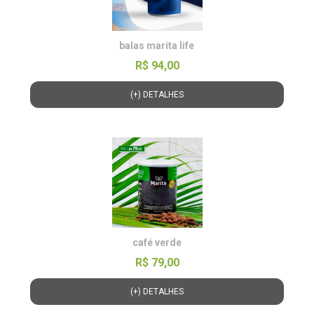
balas marita life
R$ 94,00
(+) DETALHES
café verde
R$ 79,00
(+) DETALHES